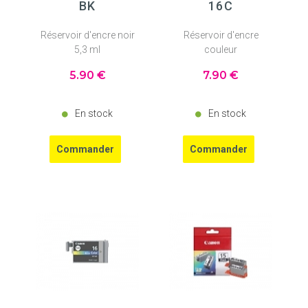
BK
16C
Réservoir d'encre noir
Réservoir d'encre
5,3 ml
couleur
5
.90
€
7
.90
€
En stock
En stock