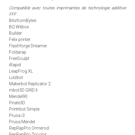
Compatible avec toutes imprimantes de technologie additive
FFF :
BitsfromBytes
BQ Witbox
Builder
Felix printer
Flashforge Dreamer
Foldarap
FreeSculpt
iRapid
LeapFrog XL
Lulzbot
Makerbot Replicator 2
mbot3D GRID II
Mendel90
Pirate3D
Printrbot Simple
Prusa i3
Prusa Mendel
RepRapPro Ormerod
RepRapPro Tricolor