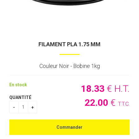
FILAMENT PLA 1.75 MM
Couleur Noir - Bobine 1kg
En stock
18
.33
€
H.T.
QUANTITÉ
22
.00
€
T.T.C.