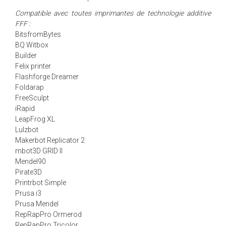
Compatible avec toutes imprimantes de technologie additive
FFF :
BitsfromBytes
BQ Witbox
Builder
Felix printer
Flashforge Dreamer
Foldarap
FreeSculpt
iRapid
LeapFrog XL
Lulzbot
Makerbot Replicator 2
mbot3D GRID II
Mendel90
Pirate3D
Printrbot Simple
Prusa i3
Prusa Mendel
RepRapPro Ormerod
RepRapPro Tricolor