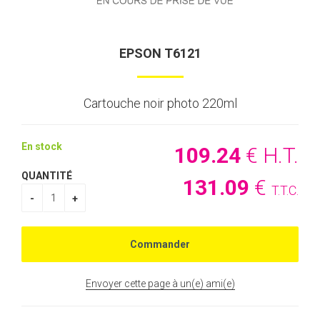
EPSON T6121
Cartouche noir photo 220ml
En stock
109
.24
€
H.T.
QUANTITÉ
131
.09
€
T.T.C.
Envoyer cette page à un(e) ami(e)