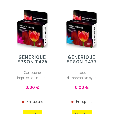
GÉNÉRIQUE
GÉNÉRIQUE
EPSON T476
EPSON T477
Cartouche
Cartouche
d'impression magenta
d'impression cyan
0
.00
€
0
.00
€
En rupture
En rupture