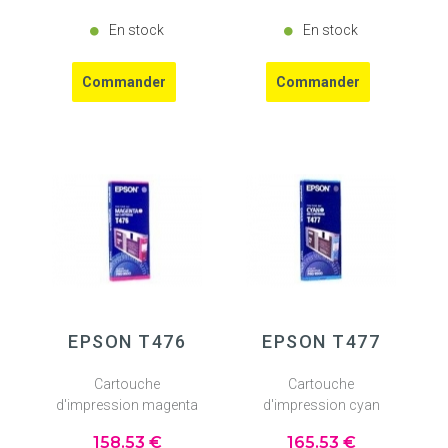
En stock
En stock
EPSON T476
EPSON T477
Cartouche
Cartouche
d'impression magenta
d'impression cyan
158
.53
€
165
.53
€