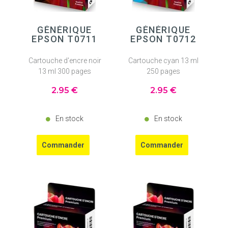
GÉNÉRIQUE
GÉNÉRIQUE
EPSON T0711
EPSON T0712
Cartouche d'encre noir
Cartouche cyan 13 ml
13 ml 300 pages
250 pages
2
.95
€
2
.95
€
En stock
En stock