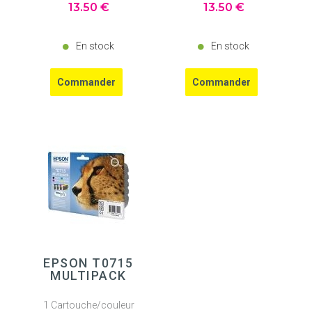
13
.50
€
13
.50
€
En stock
En stock
EPSON T0715
MULTIPACK
1 Cartouche/couleur