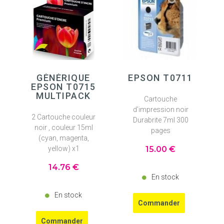
GÉNÉRIQUE
EPSON T0711
EPSON T0715
MULTIPACK
Cartouche
d'impression noir
2 Cartouche couleur
Durabrite 7ml 300
noir , couleur 15ml
pages
(cyan, magenta,
yellow) x1
15
.00
€
14
.76
€
En stock
En stock