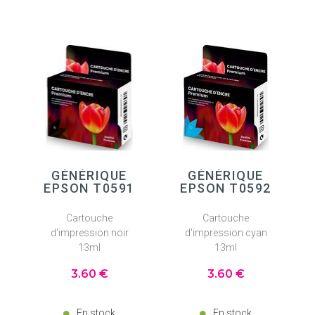
GÉNÉRIQUE
GÉNÉRIQUE
EPSON T0591
EPSON T0592
Cartouche
Cartouche
d'impression noir
d'impression cyan
13ml
13ml
3
.60
€
3
.60
€
En stock
En stock