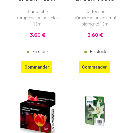
Cartouche
Cartouche
d'impression noir clair
d'impression noir mat
13ml
pigmenté 13ml
3
.60
€
3
.60
€
En stock
En stock