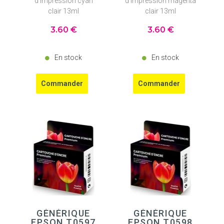
d'impression cyan
d'impression magenta
clair 13ml
clair 13ml
3
.60
€
3
.60
€
En stock
En stock
GÉNÉRIQUE
GÉNÉRIQUE
EPSON T0597
EPSON T0598