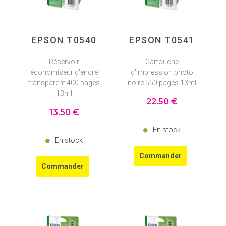
EPSON T0540
EPSON T0541
Réservoir
Cartouche
économiseur d'encre
d'impression photo
transparent 400 pages
noire 550 pages 13ml
13ml
22
.50
€
13
.50
€
En stock
En stock