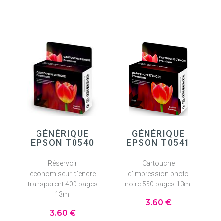
GÉNÉRIQUE
GÉNÉRIQUE
EPSON T0540
EPSON T0541
Réservoir
Cartouche
économiseur d'encre
d'impression photo
transparent 400 pages
noire 550 pages 13ml
13ml
3
.60
€
3
.60
€