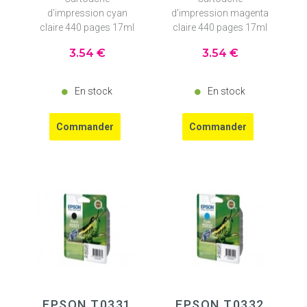
d'impression cyan
d'impression magenta
claire 440 pages 17ml
claire 440 pages 17ml
3
.54
€
3
.54
€
En stock
En stock
EPSON T0331
EPSON T0332