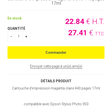
17ml
En stock
22
.84
€
H.T.
QUANTITÉ
27
.41
€
T.T.C.
Envoyer cette page à un(e) ami(e)
DÉTAILS PRODUIT
Cartouche d'impression magenta claire 440 pages 17ml
compatible avec Epson Stylus Photo 950