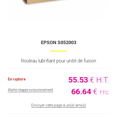
EPSON S052003
Rouleau lubrifiant pour unité de fusion
55
.53
€
H.T.
En rupture
66
.64
€
Alerte réapprovisionnement
T.T.C.
Envoyer cette page à un(e) ami(e)