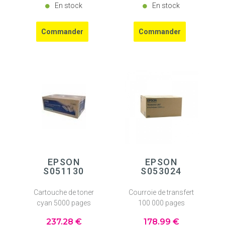
En stock
En stock
EPSON
EPSON
S051130
S053024
Cartouche de toner
Courroie de transfert
cyan 5000 pages
100 000 pages
237
.28
€
178
.99
€