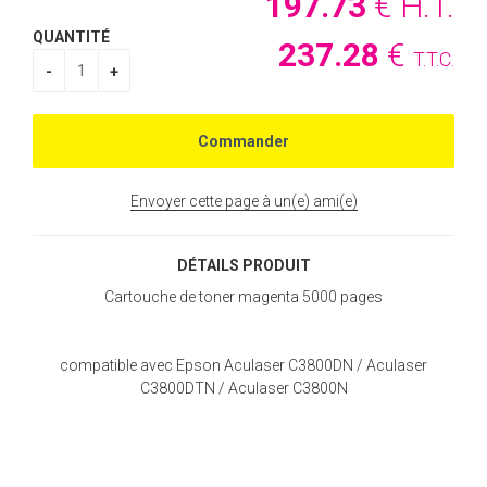
197
.73
€
H.T.
QUANTITÉ
237
.28
€
T.T.C.
Envoyer cette page à un(e) ami(e)
DÉTAILS PRODUIT
Cartouche de toner magenta 5000 pages
compatible avec Epson Aculaser C3800DN / Aculaser
C3800DTN / Aculaser C3800N