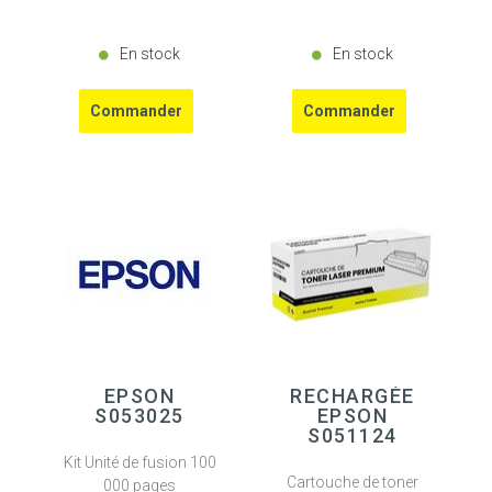
En stock
En stock
EPSON
RECHARGÉE
S053025
EPSON
S051124
Kit Unité de fusion 100
Cartouche de toner
000 pages