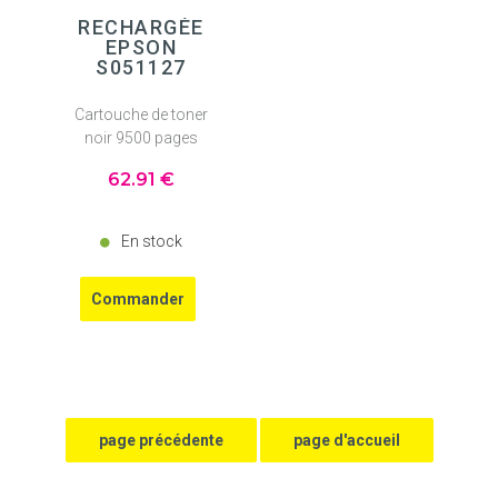
RECHARGÉE
EPSON
S051127
Cartouche de toner
noir 9500 pages
62
.91
€
En stock