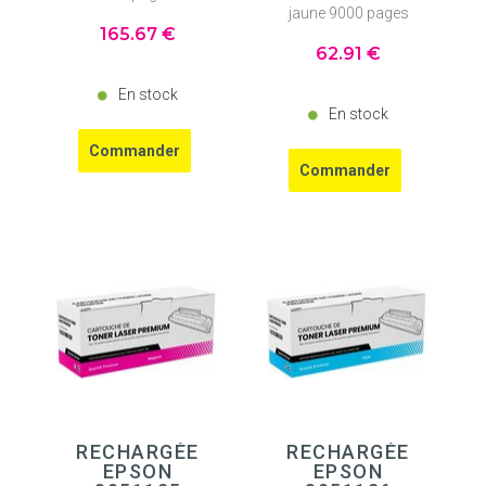
jaune 9000 pages
165
.67
€
62
.91
€
En stock
En stock
RECHARGÉE
RECHARGÉE
EPSON
EPSON