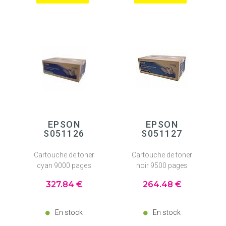
EPSON
EPSON
S051126
S051127
Cartouche de toner
Cartouche de toner
cyan 9000 pages
noir 9500 pages
327
.84
€
264
.48
€
En stock
En stock