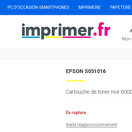
PC D'OCCASION-SMARTPHONES
IMPRIMERIE
PAPETERIE
Mon 
EPSON S051016
Cartouche de toner noir 600
En rupture
Alerte réapprovisionnement