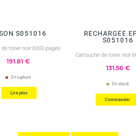
SON S051016
RECHARGÉE E
S051016
 de toner noir 6000 pages
Cartouche de toner noir 
191
.81
€
131
.56
€
En rupture
En stock