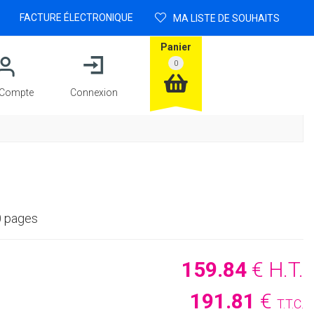
FACTURE ÉLECTRONIQUE
MA LISTE DE SOUHAITS
Panier
Compte
Connexion
0 pages
159
.84
€
H.T.
191
.81
€
T.T.C.