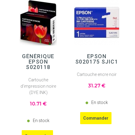
GÉNÉRIQUE
EPSON
EPSON
S020175 SJIC1
S020118
Cartouche encre noir
Cartouche
31
.27
€
d'impression noire
(DYE INK)
En stock
10
.71
€
En stock