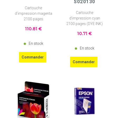
S020130
Cartouche
Cartouche
d'impression magenta
d'impression cyan
2100 pages
2100 pages (DYE INK)
110
.81
€
10
.71
€
En stock
En stock