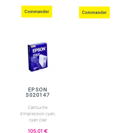
EPSON
S020147
Cartouche
d'impression cyan,
cyan clair
105
.01
€