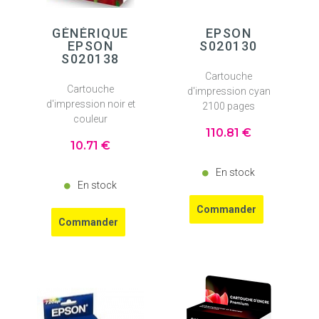
GÉNÉRIQUE
EPSON
EPSON
S020130
S020138
Cartouche
Cartouche
d'impression cyan
d'impression noir et
2100 pages
couleur
110
.81
€
10
.71
€
En stock
En stock