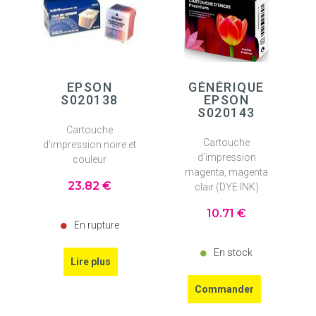
EPSON
GÉNÉRIQUE
S020138
EPSON
S020143
Cartouche
Cartouche
d'impression noire et
d'impression
couleur
magenta, magenta
23
.82
€
clair (DYE INK)
10
.71
€
En rupture
En stock