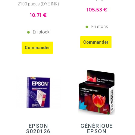
2100 pages (DYE INK)
105
.53
€
10
.71
€
En stock
En stock
EPSON
GÉNÉRIQUE
S020126
EPSON