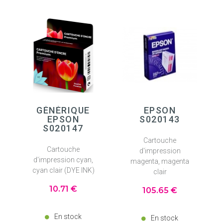
GÉNÉRIQUE
EPSON
EPSON
S020143
S020147
Cartouche
Cartouche
d'impression
d'impression cyan,
magenta, magenta
cyan clair (DYE INK)
clair
10
.71
€
105
.65
€
En stock
En stock