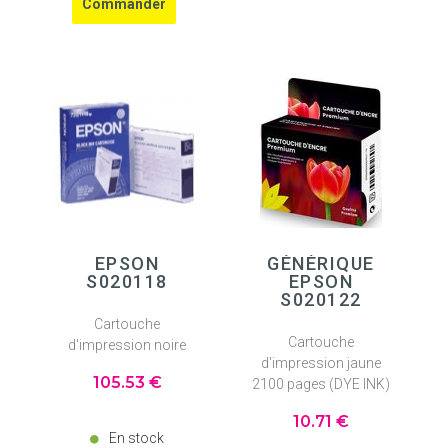
EPSON
GÉNÉRIQUE
S020118
EPSON
S020122
Cartouche
Cartouche
d'impression noire
d'impression jaune
105
.53
€
2100 pages (DYE INK)
10
.71
€
En stock