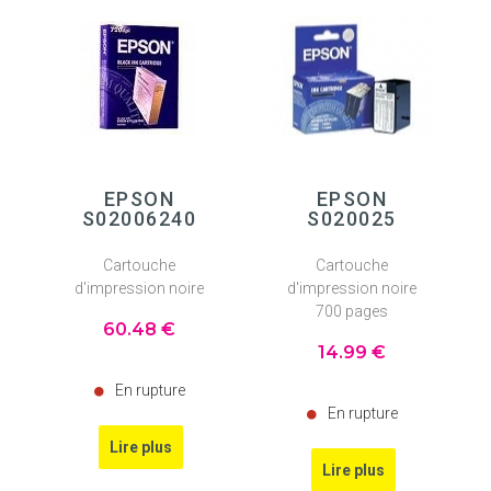
EPSON
EPSON
S02006240
S020025
Cartouche
Cartouche
d'impression noire
d'impression noire
700 pages
60
.48
€
14
.99
€
En rupture
En rupture