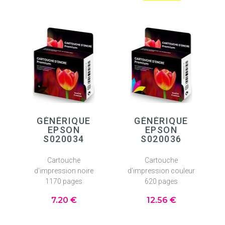
GÉNÉRIQUE
GÉNÉRIQUE
EPSON
EPSON
S020034
S020036
Cartouche
Cartouche
d'impression noire
d'impression couleur
1170 pages
620 pages
7
.20
€
12
.56
€