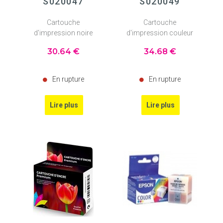
S020047
S020049
Cartouche
Cartouche
d'impression noire
d'impression couleur
30
.64
€
34
.68
€
En rupture
En rupture