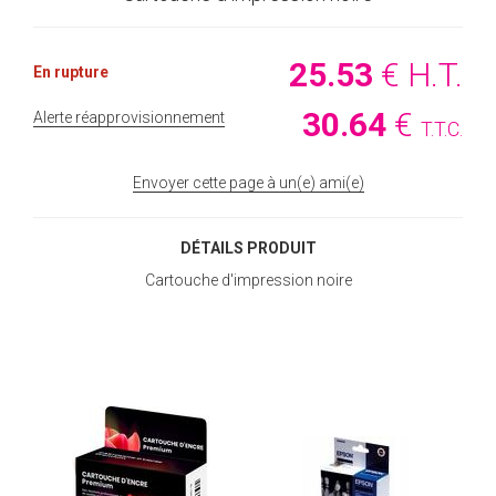
25
.53
€
H.T.
En rupture
30
.64
€
Alerte réapprovisionnement
T.T.C.
Envoyer cette page à un(e) ami(e)
DÉTAILS PRODUIT
Cartouche d'impression noire