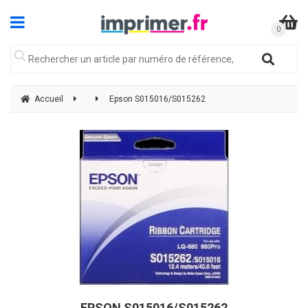
Accueil
Epson S015016/S015262
EPSON S015016/S015262