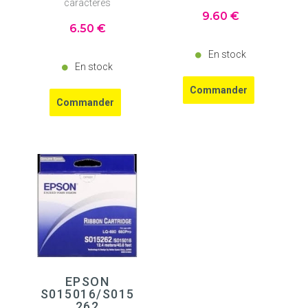
caractères
9
.60
€
6
.50
€
En stock
En stock
EPSON
S015016/S015
262