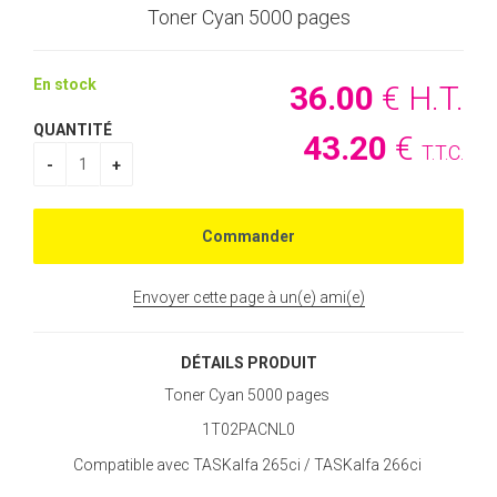
Toner Cyan 5000 pages
En stock
36
.00
€
H.T.
QUANTITÉ
43
.20
€
T.T.C.
Envoyer cette page à un(e) ami(e)
DÉTAILS PRODUIT
Toner Cyan 5000 pages
1T02PACNL0
Compatible avec TASKalfa 265ci / TASKalfa 266ci