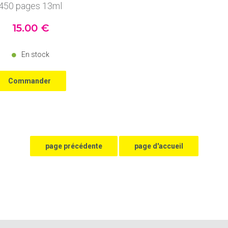
450 pages 13ml
15
.00
€
En stock