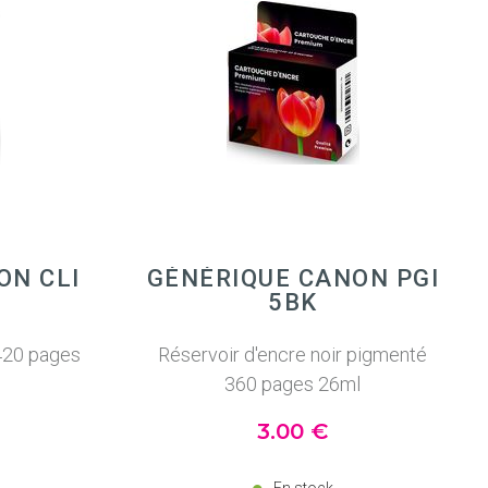
ON CLI
GÉNÉRIQUE CANON PGI
5BK
 420 pages
Réservoir d'encre noir pigmenté
360 pages 26ml
3
.00
€
En stock