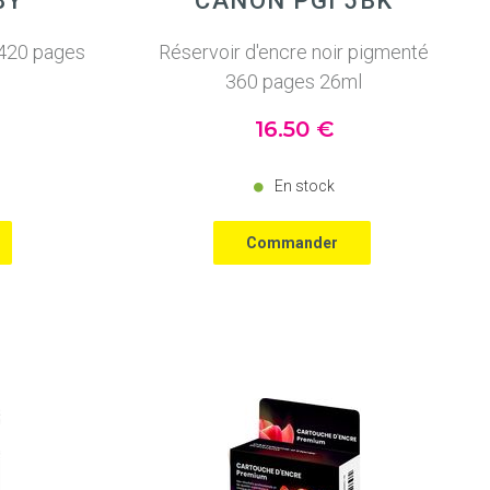
8Y
CANON PGI 5BK
 420 pages
Réservoir d'encre noir pigmenté
360 pages 26ml
16
.50
€
En stock