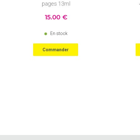
pages 13ml
15
.00
€
En stock