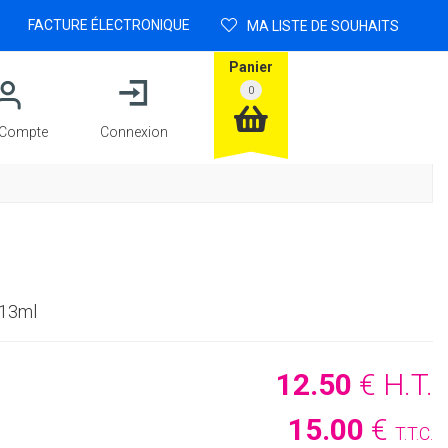
FACTURE ÉLECTRONIQUE
MA LISTE DE SOUHAITS
Panier
Compte
Connexion
 13ml
12
.50
€
H.T.
15
.00
€
T.T.C.