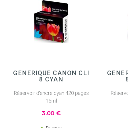
GÉNÉRIQUE CANON CLI
GÉNÉR
8 CYAN
Réservoir d'encre cyan 420 pages
Réservo
15ml
3
.00
€
En stock