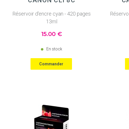
CANON CLI 8C
C
Réservoir d'encre cyan - 420 pages
Réservoi
13ml
15
.00
€
En stock