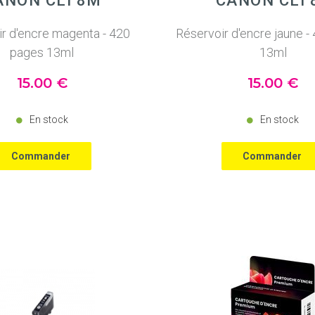
ANON CLI 8M
CANON CLI 
r d'encre magenta - 420
Réservoir d'encre jaune -
pages 13ml
13ml
15
.00
€
15
.00
€
En stock
En stock