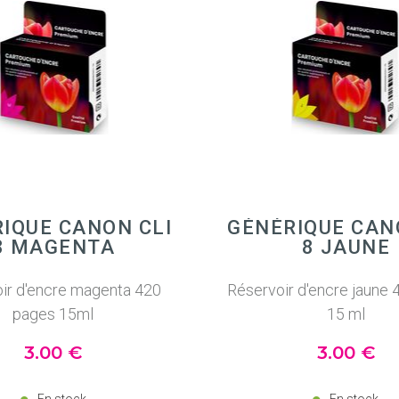
IQUE CANON CLI
GÉNÉRIQUE CAN
8 MAGENTA
8 JAUNE
ir d'encre magenta 420
Réservoir d'encre jaune
pages 15ml
15 ml
3
.00
€
3
.00
€
En stock
En stock