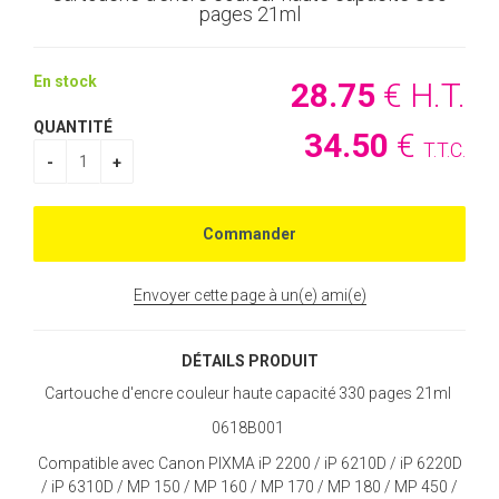
pages 21ml
En stock
28
.75
€
H.T.
QUANTITÉ
34
.50
€
T.T.C.
Envoyer cette page à un(e) ami(e)
DÉTAILS PRODUIT
Cartouche d'encre couleur haute capacité 330 pages 21ml
0618B001
Compatible avec Canon PIXMA iP 2200 / iP 6210D / iP 6220D
/ iP 6310D / MP 150 / MP 160 / MP 170 / MP 180 / MP 450 /