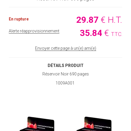
29
.87
€
H.T.
En rupture
35
.84
€
Alerte réapprovisionnement
T.T.C.
Envoyer cette page à un(e) ami(e)
DÉTAILS PRODUIT
Réservoir Noir 690 pages
1009A001