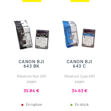
CANON BJI
CANON BJI
643 BK
643 C
Réservoir Noir 690
Réservoir Cyan 690
pages
pages
35
.84
€
34
.63
€
En rupture
En stock