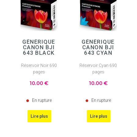
GÉNÉRIQUE
GÉNÉRIQUE
CANON BJI
CANON BJI
643 BLACK
643 CYAN
Réservoir Noir 690
Réservoir Cyan 690
pages
pages
10
.00
€
10
.00
€
En rupture
En rupture