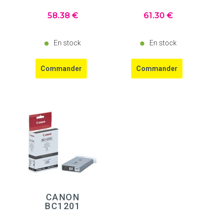
58
.38
€
61
.30
€
En stock
En stock
CANON
BC1201