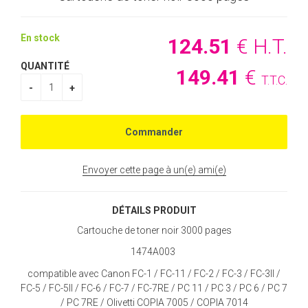
En stock
124
.51
€
H.T.
QUANTITÉ
149
.41
€
T.T.C.
Envoyer cette page à un(e) ami(e)
DÉTAILS PRODUIT
Cartouche de toner noir 3000 pages
1474A003
compatible avec Canon FC-1 / FC-11 / FC-2 / FC-3 / FC-3II /
FC-5 / FC-5II / FC-6 / FC-7 / FC-7RE / PC 11 / PC 3 / PC 6 / PC 7
/ PC 7RE / Olivetti COPIA 7005 / COPIA 7014