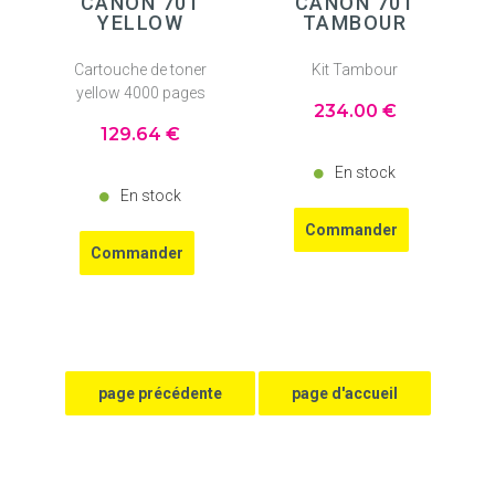
CANON 701
CANON 701
YELLOW
TAMBOUR
Cartouche de toner
Kit Tambour
yellow 4000 pages
234
.00
€
129
.64
€
En stock
En stock