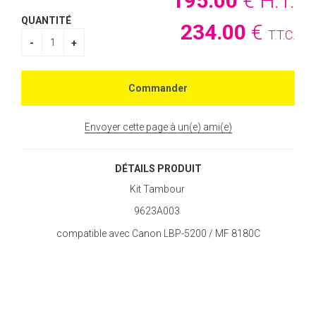
195
.00
€
H.T.
QUANTITÉ
234
.00
€
T.T.C.
Envoyer cette page à un(e) ami(e)
DÉTAILS PRODUIT
Kit Tambour
9623A003
compatible avec Canon LBP-5200 / MF 8180C