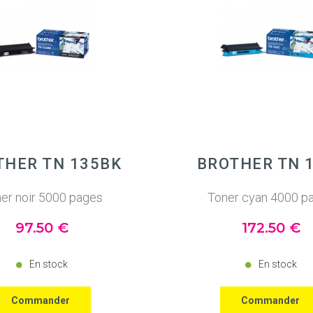
THER TN 135BK
BROTHER TN 
er noir 5000 pages
Toner cyan 4000 p
97
.50
€
172
.50
€
En stock
En stock