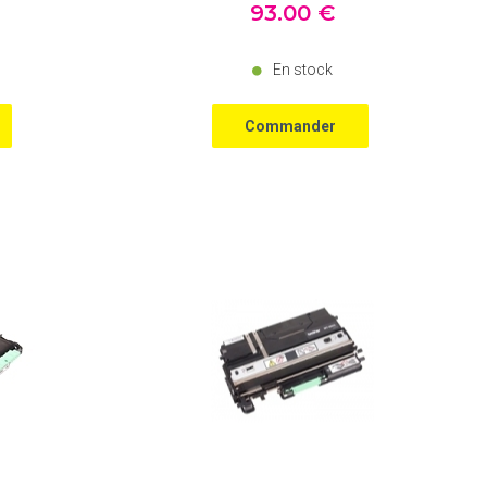
93
.00
€
En stock