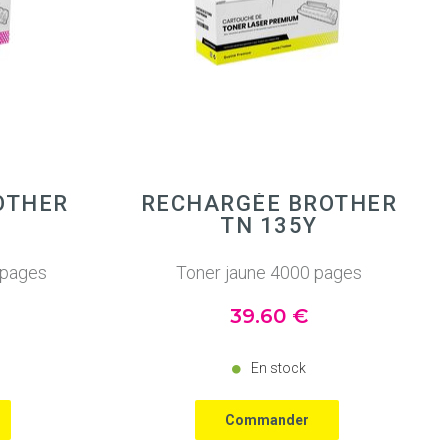
OTHER
RECHARGÉE BROTHER
TN 135Y
 pages
Toner jaune 4000 pages
39
.60
€
En stock