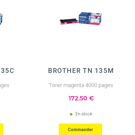
135C
BROTHER TN 135M
ages
Toner magenta 4000 pages
172
.50
€
En stock