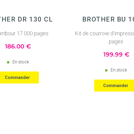
HER DR 130 CL
BROTHER BU 1
ambour 17 000 pages
Kit de courroie d'impress
pages
186
.00
€
199
.99
€
En stock
En stock