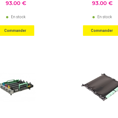
93
.00
€
93
.00
€
En stock
En stock