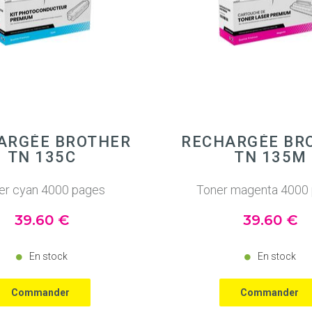
ARGÉE BROTHER
RECHARGÉE BR
TN 135C
TN 135M
er cyan 4000 pages
Toner magenta 4000
39
.60
€
39
.60
€
En stock
En stock