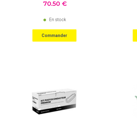
70
.50
€
En stock