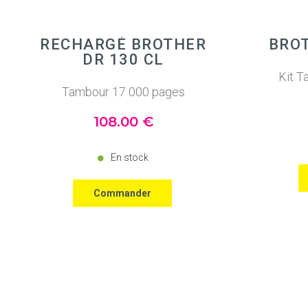
RECHARGÉ BROTHER
BROT
DR 130 CL
Kit T
Tambour 17 000 pages
108
.00
€
En stock