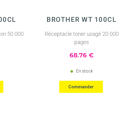
00CL
BROTHER WT 100CL
ion 50 000
Réceptacle toner usagé 20 000
pages
68
.76
€
En stock