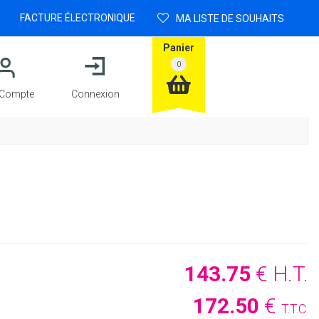
FACTURE ÉLECTRONIQUE
MA LISTE DE SOUHAITS
Panier
Compte
Connexion
143
.75
€
H.T.
172
.50
€
T.T.C.