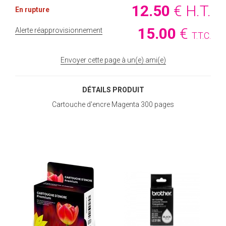
12
.50
€
H.T.
En rupture
15
.00
€
Alerte réapprovisionnement
T.T.C.
Envoyer cette page à un(e) ami(e)
DÉTAILS PRODUIT
Cartouche d'encre Magenta 300 pages