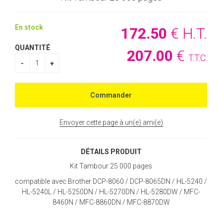
En stock
172
.50
€
H.T.
QUANTITÉ
207
.00
€
T.T.C.
Envoyer cette page à un(e) ami(e)
DÉTAILS PRODUIT
Kit Tambour 25 000 pages
compatible avec Brother DCP-8060 / DCP-8065DN / HL-5240 /
HL-5240L / HL-5250DN / HL-5270DN / HL-5280DW / MFC-
8460N / MFC-8860DN / MFC-8870DW